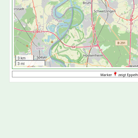
3 km
3 mi
Marker
zeigt Eppelh