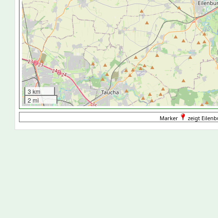
3 km
2 mi
Marker
zeigt Eilenb