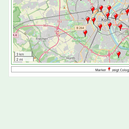
3 km
2 mi
Marker
zeigt Colog