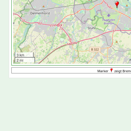
3 km
2 mi
Marker
zeigt Brem