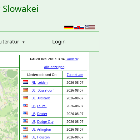
r Slowakei
Literatur
Login
Aktuell Besuche aus 94
Ländern
:
Alle anzeigen
Ländercode und Ort
Zuletzt am
NL
,
Leiden
2026-08-07
DE
,
Düsseldorf
2026-08-07
DE
,
Albstadt
2026-08-07
US
,
Laurel
2026-08-07
US
,
Dexter
2026-08-07
US
,
Dodge City
2026-08-07
US
,
Arlington
2026-08-07
US
,
Houston
2026-08-07