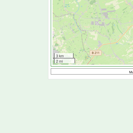
3 km
2 mi
M