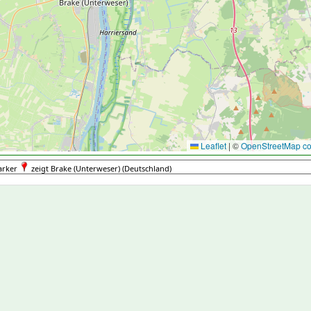
Leaflet
|
©
OpenStreetMap con
arker
zeigt Brake (Unterweser) (Deutschland)