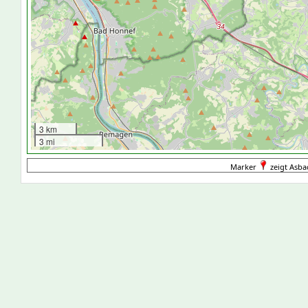
3 km
3 mi
Marker
zeigt Asba