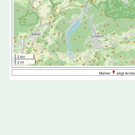
3 km
2 mi
Marker
zeigt Arnsb