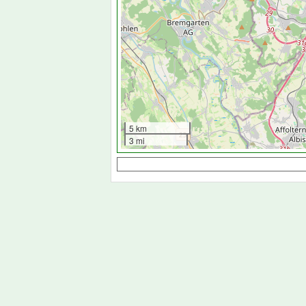
5 km
3 mi