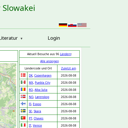
r Slowakei
Literatur
Login
Aktuell Besuche aus 96
Ländern
:
Alle anzeigen
Ländercode und Ort
Zuletzt am
DK
,
Copenhagen
2026-08-08
MX
,
Puebla City
2026-08-08
RO
,
Alba Iulia
2026-08-08
NO
,
Lørenskog
2026-08-08
FI
,
Espoo
2026-08-08
SE
,
Skara
2026-08-08
PT
,
Chaves
2026-08-08
IT
,
Venice
2026-08-08