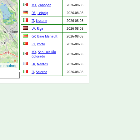
MX
,
Zapopan
2026-08-08
DE
,
Leipzig
2026-08-08
IT
,
Lissone
2026-08-08
LV
,
Riga
2026-08-08
GP
,
Baie Mahault
2026-08-08
PT
,
Porto
2026-08-08
MX
,
San Luis Río
2026-08-08
Colorado
FR
,
Nantes
2026-08-08
tributors
IT
,
Salerno
2026-08-08
NL
,
Ridderkerk
2026-08-08
ES
,
Orgaz
2026-08-08
ES
,
Pedro Martínez
2026-08-08
UA
,
Drabiv
2026-08-08
CO
,
Puerto Gaitán
2026-08-07
GB
,
Carlisle
2026-08-07
NL
,
Leiden
2026-08-07
DE
,
Düsseldorf
2026-08-07