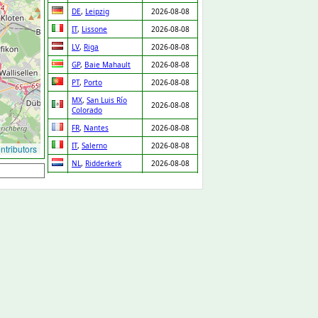
DE
,
Leipzig
2026-08-08
IT
,
Lissone
2026-08-08
LV
,
Riga
2026-08-08
GP
,
Baie Mahault
2026-08-08
PT
,
Porto
2026-08-08
MX
,
San Luis Río
2026-08-08
Colorado
FR
,
Nantes
2026-08-08
IT
,
Salerno
2026-08-08
tributors
NL
,
Ridderkerk
2026-08-08
ES
,
Orgaz
2026-08-08
ES
,
Pedro Martínez
2026-08-08
UA
,
Drabiv
2026-08-08
CO
,
Puerto Gaitán
2026-08-07
GB
,
Carlisle
2026-08-07
NL
,
Leiden
2026-08-07
DE
,
Düsseldorf
2026-08-07
DE
,
Albstadt
2026-08-07