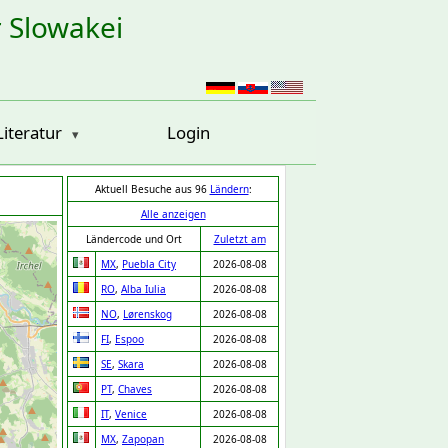
r Slowakei
Literatur
Login
Aktuell Besuche aus 96
Ländern
:
Alle anzeigen
Ländercode und Ort
Zuletzt am
MX
,
Puebla City
2026-08-08
RO
,
Alba Iulia
2026-08-08
NO
,
Lørenskog
2026-08-08
FI
,
Espoo
2026-08-08
SE
,
Skara
2026-08-08
PT
,
Chaves
2026-08-08
IT
,
Venice
2026-08-08
MX
,
Zapopan
2026-08-08