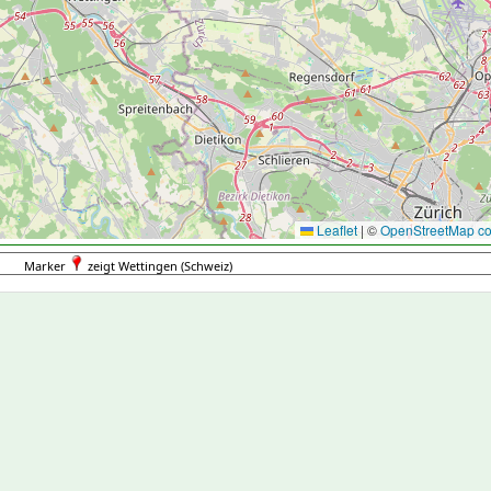
Leaflet
|
©
OpenStreetMap con
Marker
zeigt Wettingen (Schweiz)