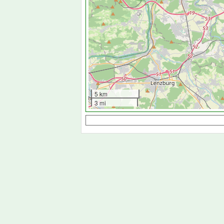
5 km
3 mi