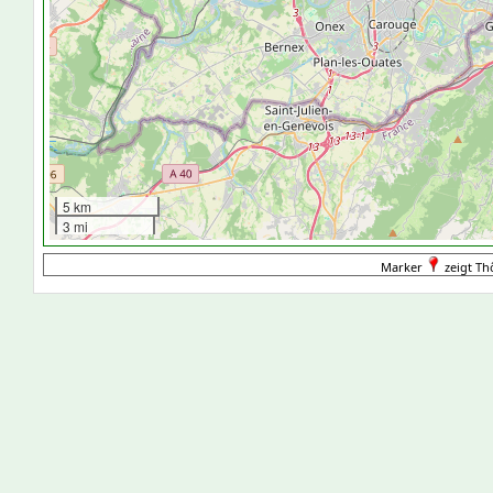
5 km
3 mi
Marker
zeigt Th