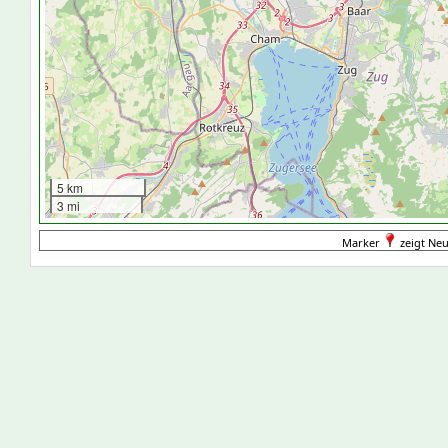
5 km
3 mi
Marker
zeigt Neu