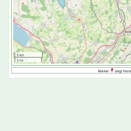
5 km
3 mi
Marker
zeigt Hüne