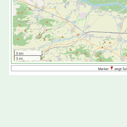
5 km
3 mi
Marker
zeigt Tul