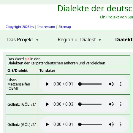
Dialekte der deuts
Ein Projekt von S
Copyright 2026 hs
|
Impressum
|
Sitemap
Das Projekt
Region u. Dialekt
Dialek
Das Word
als
in den
Dialekten der Karpatendeutschen anhören und vergleichen
Ort/Dialekt
Tondatei
Ober-
Metzenseifen
[OBM]
Göllnitz [GÖL] /1/
Göllnitz [GÖL] /2/