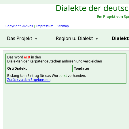
Dialekte der deuts
Ein Projekt von S
Copyright 2026 hs
|
Impressum
|
Sitemap
Das Projekt
Region u. Dialekt
Dialek
Das Word
erst
in den
Dialekten der Karpatendeutschen anhören und vergleichen
Ort/Dialekt
Tondatei
Bislang kein Eintrag für das Wort
erst
vorhanden.
Zurück zu den Ergebnissen
.